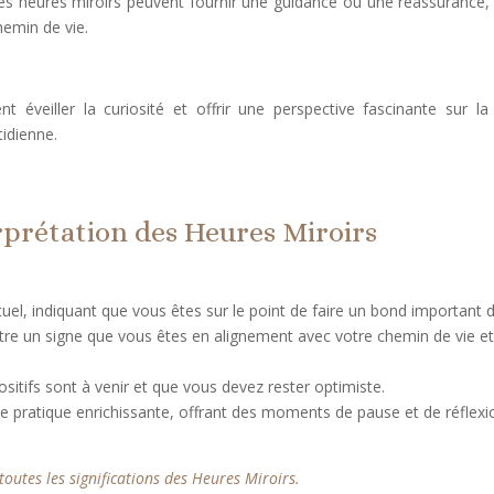
 les heures miroirs peuvent fournir une guidance ou une réassurance,
hemin de vie.
nt éveiller la curiosité et offrir une perspective fascinante sur 
tidienne.
prétation des Heures Miroirs
ituel, indiquant que vous êtes sur le point de faire un bond important
t-être un signe que vous êtes en alignement avec votre chemin de vie 
sitifs sont à venir et que vous devez rester optimiste.
une pratique enrichissante, offrant des moments de pause et de réflexi
utes les significations des Heures Miroirs.